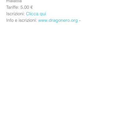
malattia
Tariffe: 5,00 €
Iscrizioni: 
Clicca qui
Info e iscrizioni: 
www.dragonero.org
 - 
www.lacuranellosguardo.it
Condividi questo evento
Associazione Comitato Cuneo Illuminata
è composta da
©
Associazione Comitato Cuneo Illuminata
Via Roma n. 28
-
12100 Cuneo C.F.
96093990040
- P. IVA
03657680041